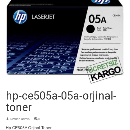
hp-ce505a-05a-orjinal-
toner
Kimden
admin
|
0
Hp CE505A Orjinal Toner