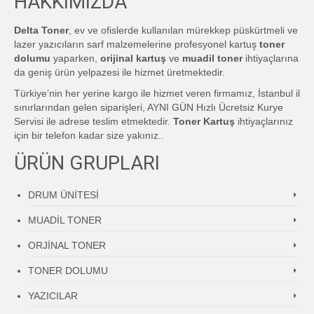
HAKKIMIZDA
Delta Toner
, ev ve ofislerde kullanılan mürekkep püskürtmeli ve
lazer yazıcıların sarf malzemelerine profesyonel kartuş
toner
dolumu
yaparken,
orijinal kartuş
ve
muadil toner
ihtiyaçlarına
da geniş ürün yelpazesi ile hizmet üretmektedir.
Türkiye’nin her yerine kargo ile hizmet veren firmamız, İstanbul il
sınırlarından gelen siparişleri, AYNI GÜN Hızlı Ücretsiz Kurye
Servisi ile adrese teslim etmektedir.
Toner Kartuş
ihtiyaçlarınız
için bir telefon kadar size yakınız..
ÜRÜN GRUPLARI
DRUM ÜNİTESİ
MUADİL TONER
ORJİNAL TONER
TONER DOLUMU
YAZICILAR