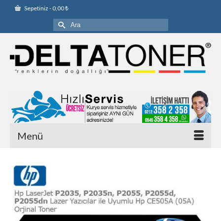
Sepetiniz
-
0,00
₺
Şunu
ara:
Menü