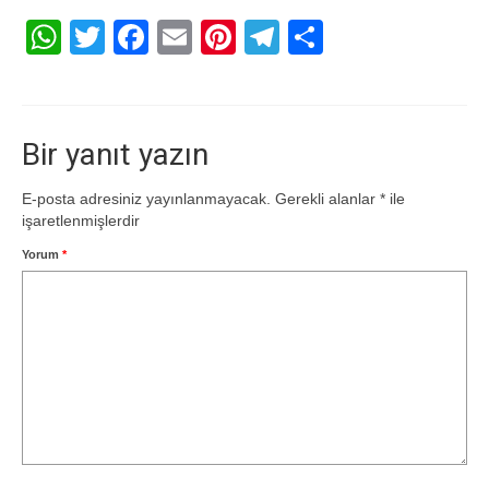
WhatsApp
Twitter
Facebook
Email
Pinterest
Telegram
Share
Bir yanıt yazın
E-posta adresiniz yayınlanmayacak.
Gerekli alanlar
*
ile
işaretlenmişlerdir
Yorum
*